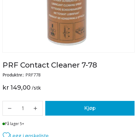
PRF Contact Cleaner 7-78
Produktnr.:
PRF778
kr 149,00
/
stk
1
Kjøp
Lager
På lager 5+
Legg i ønskeliste