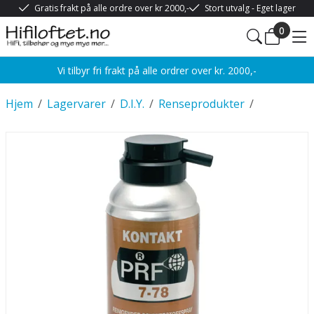
Gratis frakt på alle ordre over kr 2000,-
Stort utvalg - Eget lager
0
Vi tilbyr fri frakt på alle ordrer over kr. 2000,-
Hjem
/
Lagervarer
/
D.I.Y.
/
Renseprodukter
/