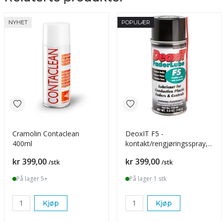
NYHET
POPULÆR
Cramolin Contaclean
DeoxIT F5 -
400ml
kontakt/rengjøringsspray,
182ml
Pris
Pris
kr 399,00
kr 399,00
/stk
/stk
På lager 5+
På lager 1 stk
Kjøp
Kjøp