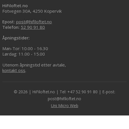
HiFiloftet.no
Fotvegen 30A, 4250 Kopervik
Epost:
post@hifiloftet.no
Telefon:
52 90 91 80
Åpningstider:
Man-Tor: 10.00 - 16.30
Lørdag: 11.00 - 15.00
Utenom åpningstid etter avtale,
kontakt oss
.
© 2026 | HiFiloftet.no | Tel: +47 52 90 91 80 | E-post:
post@hifiloftet.no
Uni Micro Web