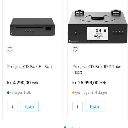
Pro-Ject CD Box E - Sort
Pro-Ject CD Box RS2 Tube
- sort
Pris
Pris
kr 4 290,00
kr 26 999,00
/stk
/stk
På lager 1 stk
Fjernlager 3-4 dager
Kjøp
Kjøp