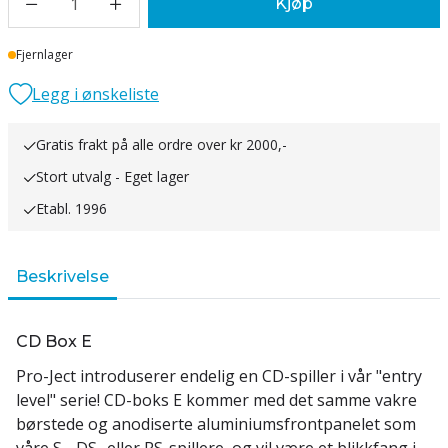
1
Kjøp
Lager
Fjernlager
Legg i ønskeliste
Gratis frakt på alle ordre over kr 2000,-
Stort utvalg - Eget lager
Etabl. 1996
Beskrivelse
CD Box E
Pro-Ject introduserer endelig en CD-spiller i vår "entry
level" serie! CD-boks E kommer med det samme vakre
børstede og anodiserte aluminiumsfrontpanelet som