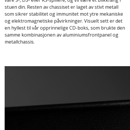
våre S-, DS- eller RS-spillere, og vil være et blikkfang i
stuen din. Resten av chassiset er laget av stivt metall
som sikrer stabilitet og immunitet mot ytre mekaniske
og elektromagnetiske påvirkninger. Visuelt sett er det
en hyllest til vår opprinnelige CD-boks, som brukte den
samme kombinasjonen av aluminiumsfrontpanel og
metallchassis.