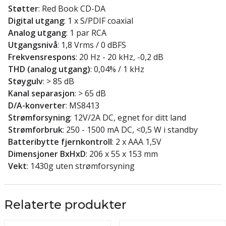
Støtter
: Red Book CD-DA
Digital utgang
: 1 x S/PDIF coaxial
Analog utgang
: 1 par RCA
Utgangsnivå
: 1,8 Vrms / 0 dBFS
Frekvensrespons
: 20 Hz - 20 kHz, -0,2 dB
THD (analog utgang)
: 0,04% / 1 kHz
Støygulv
: > 85 dB
Kanal separasjon
: > 65 dB
D/A-konverter
: MS8413
Strømforsyning
: 12V/2A DC, egnet for ditt land
Strømforbruk
: 250 - 1500 mA DC, <0,5 W i standby
Batteribytte fjernkontroll
: 2 x AAA 1,5V
Dimensjoner BxHxD
: 206 x 55 x 153 mm
Vekt
: 1430g uten strømforsyning
Relaterte produkter