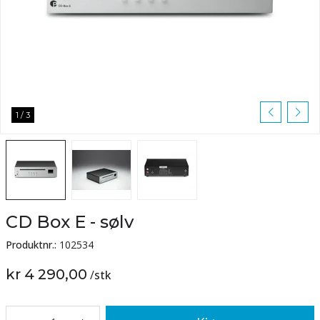
1
/
3
CD Box E - sølv
Produktnr.:
102534
kr 4 290,00
/
stk