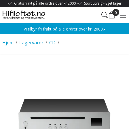
Gratis frakt på alle ordre over kr 2000,-
Stort utvalg - Eget lager
0
Vi tilbyr fri frakt på alle ordrer over kr. 2000,-
Hjem
/
Lagervarer
/
CD
/