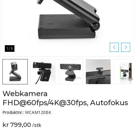
1
/
5
Webkamera
FHD@60fps/4K@30fps, Autofokus
Produktnr.:
WCAM120BK
kr 799,00
/
stk