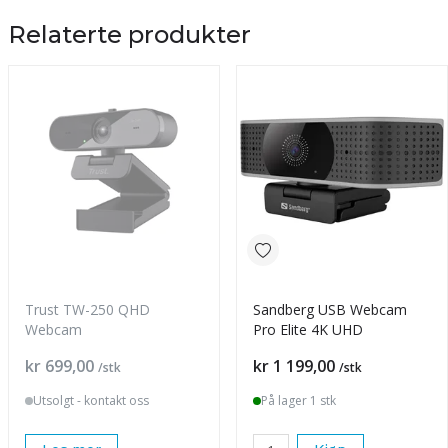
Relaterte produkter
Trust TW-250 QHD
Sandberg USB Webcam
Webcam
Pro Elite 4K UHD
Pris
Pris
kr 699,00
kr 1 199,00
/stk
/stk
Utsolgt - kontakt oss
På lager 1 stk