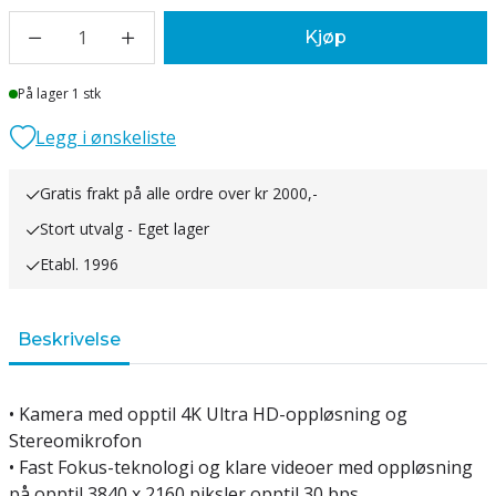
1
Kjøp
Lager
På lager 1 stk
Legg i ønskeliste
Gratis frakt på alle ordre over kr 2000,-
Stort utvalg - Eget lager
Etabl. 1996
Beskrivelse
• Kamera med opptil 4K Ultra HD-oppløsning og
Stereomikrofon
• Fast Fokus-teknologi og klare videoer med oppløsning
på opptil 3840 x 2160 piksler opptil 30 bps