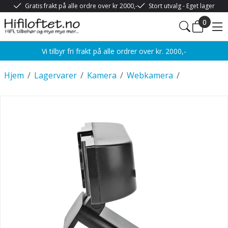
Gratis frakt på alle ordre over kr 2000,-
Stort utvalg - Eget lager
0
Vi tilbyr fri frakt på alle ordrer over kr. 2000,-
Hjem
/
Lagervarer
/
Kamera
/
Webkamera
/