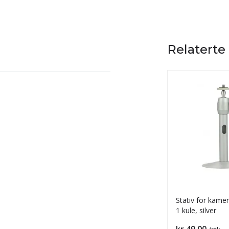
Relaterte
Stativ for kame
1 kule, silver
Pris
kr 49,00