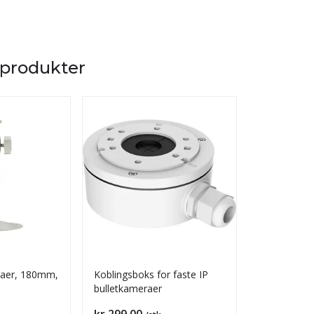
 produkter
raer, 180mm,
Koblingsboks for faste IP
Dalhu
bulletkameraer
Pris
Pris
kr 299,00
kr 199,00