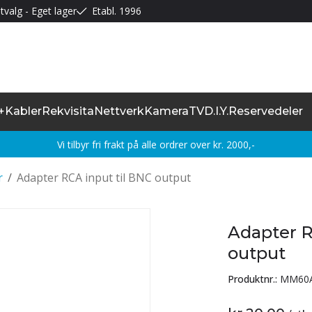
tvalg - Eget lager
Etabl. 1996
+
Kabler
Rekvisita
Nettverk
Kamera
TV
D.I.Y.
Reservedeler
Vi tilbyr fri frakt på alle ordrer over kr. 2000,-
r
/
Adapter RCA input til BNC output
Adapter R
output
Produktnr.:
MM60