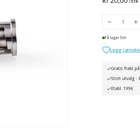
kr 20,00
/
stk
1
Lager
På lager 50+
Legg i ønske
Gratis frakt på
Stort utvalg - 
Etabl. 1996