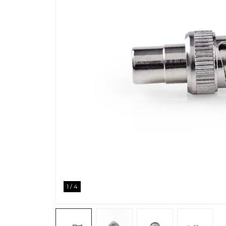
1
/
4