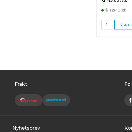
/stk
På lager 2 stk
Kjøp
Frakt
Føl
Nyhetsbrev
Ko