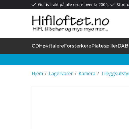
Gratis frakt på alle ordre over kr 2000,-
Stort u
CD
Høyttalere
Forsterkere
Platespiller
DAB
Hjem
/
Lagervarer
/
Kamera
/
Tileggsutsty