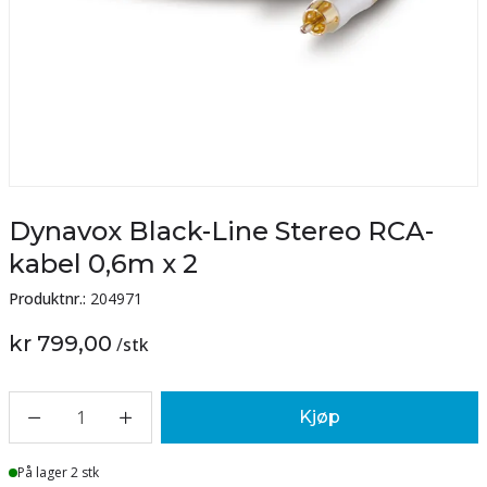
Dynavox Black-Line Stereo RCA-
kabel 0,6m x 2
Produktnr.:
204971
kr 799,00
/
stk
1
Kjøp
Lager
På lager 2 stk