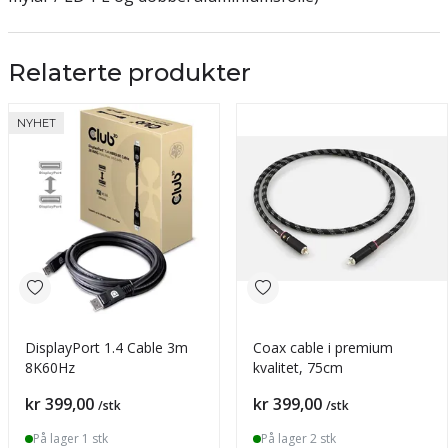
Relaterte produkter
NYHET
DisplayPort 1.4 Cable 3m
Coax cable i premium
8K60Hz
kvalitet, 75cm
Pris
Pris
kr 399,00
kr 399,00
/stk
/stk
På lager 1 stk
På lager 2 stk