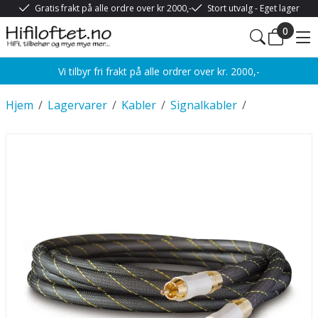
Gratis frakt på alle ordre over kr 2000,-
Stort utvalg - Eget lager
0
Vi tilbyr fri frakt på alle ordrer over kr. 2000,-
Hjem
/
Lagervarer
/
Kabler
/
Signalkabler
/