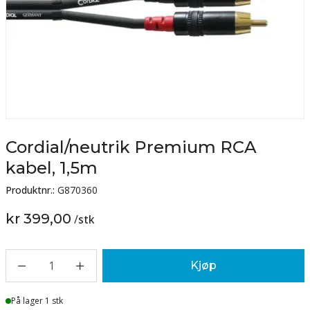
Cordial/neutrik Premium RCA
kabel, 1,5m
Produktnr.:
G870360
kr 399,00
/
stk
1
Kjøp
Lager
På lager 1 stk