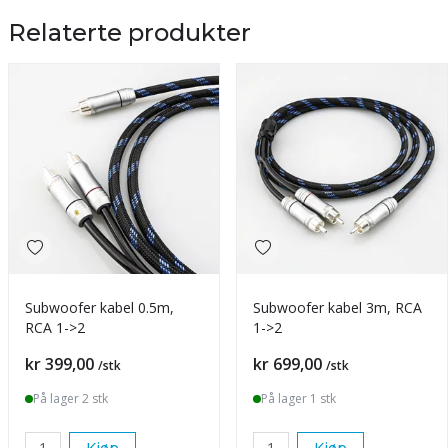
Relaterte produkter
Subwoofer kabel 0.5m,
Subwoofer kabel 3m, RCA
RCA 1->2
1->2
Pris
Pris
kr 399,00
kr 699,00
/stk
/stk
På lager 2 stk
På lager 1 stk
Kjøp
Kjøp