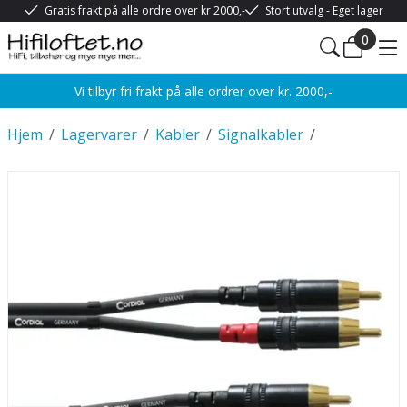
Gratis frakt på alle ordre over kr 2000,-
Stort utvalg - Eget lager
0
Vi tilbyr fri frakt på alle ordrer over kr. 2000,-
Hjem
/
Lagervarer
/
Kabler
/
Signalkabler
/