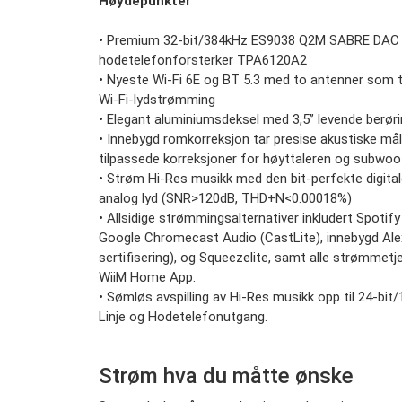
Høydepunkter
• Premium 32-bit/384kHz ES9038 Q2M SABRE DAC o
hodetelefonforsterker TPA6120A2
• Nyeste Wi-Fi 6E og BT 5.3 med to antenner som ti
Wi-Fi-lydstrømming
• Elegant aluminiumsdeksel med 3,5” levende berør
• Innebygd romkorreksjon tar presise akustiske mål
tilpassede korreksjoner for høyttaleren og subwoo
• Strøm Hi-Res musikk med den bit-perfekte digital
analog lyd (SNR>120dB, THD+N<0.00018%)
• Allsidige strømmingsalternativer inkludert Spoti
Google Chromecast Audio (CastLite), innebygd Ale
sertifisering), og Squeezelite, samt alle strømmetj
WiiM Home App.
• Sømløs avspilling av Hi-Res musikk opp til 24-bit
Linje og Hodetelefonutgang.
Strøm hva du måtte ønske