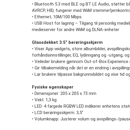
• Bluetooth 5.3 med BLE og BT LE Audio, støtter 
AVRCP, HID, fungerer med WiiM stemmefjernkontrol
• Ethernet, 10M/100 Mbps.
• USB Host for lagring – Tilgang til personlig medi
medieserver for andre WiiM og DLNA-enheter
Glassdekket 3.5” berøringsskjerm
• Viser App-widgets, store albumbilder, avspillingskon
forhåndsinnstillinger, EQ, lydinngang og -utgang, og
• Veileder brukere gjennom Out-of-Box Experience
• Gir tilbakemelding når det er en endring i avspilli
• Lar brukere tilpasse bakgrunnsbildet og vise tid
Fysiske egenskaper
• Dimensjoner: 205 x 205 x 73 mm
• Vekt: 1,3 kg
• LED: 4 fargede RGBW LED indikerer enhetens sta
• LCD berøringsskjerm: 3,5”
• Volumknapp: Justerer volum og avspillings-/pau