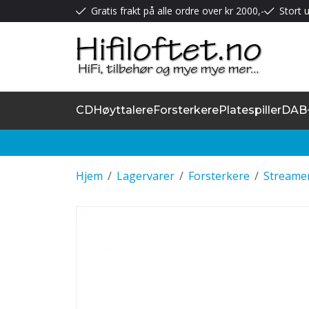
Gratis frakt på alle ordre over kr 2000,-
Stort u
CD
Høyttalere
Forsterkere
Platespiller
DAB
Hjem
/
Lagervarer
/
Forsterkere
/
Streame