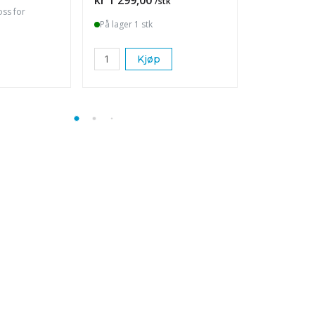
/stk
oss for
På lager 1 stk
På lager 1 s
Kjøp
K