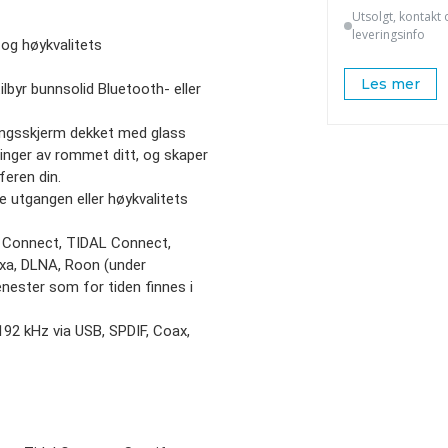
Utsolgt, kontakt 
leveringsinfo
g høykvalitets
Les mer
lbyr bunnsolid Bluetooth- eller
ingsskjerm dekket med glass
inger av rommet ditt, og skaper
feren din.
e utgangen eller høykvalitets
fy Connect, TIDAL Connect,
xa, DLNA, Roon (under
enester som for tiden finnes i
/192 kHz via USB, SPDIF, Coax,