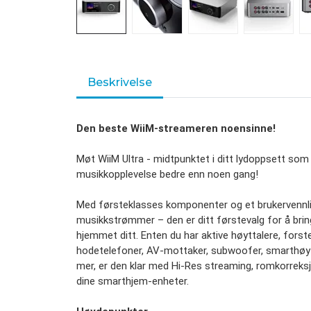
Beskrivelse
Den beste WiiM-streameren noensinne!
Møt WiiM Ultra - midtpunktet i ditt lydoppsett som e
musikkopplevelse bedre enn noen gang!
Med førsteklasses komponenter og et brukervennlig
musikkstrømmer – den er ditt førstevalg for å bringe
hjemmet ditt. Enten du har aktive høyttalere, forster
hodetelefoner, AV-mottaker, subwoofer, smarthøyt
mer, er den klar med Hi-Res streaming, romkorreks
dine smarthjem-enheter.