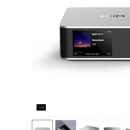
1
/
6