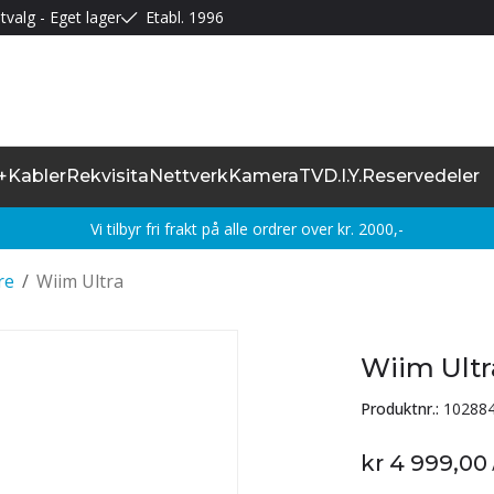
tvalg - Eget lager
Etabl. 1996
+
Kabler
Rekvisita
Nettverk
Kamera
TV
D.I.Y.
Reservedeler
Vi tilbyr fri frakt på alle ordrer over kr. 2000,-
re
/
Wiim Ultra
Wiim Ultr
Produktnr.:
10288
kr 4 999,00