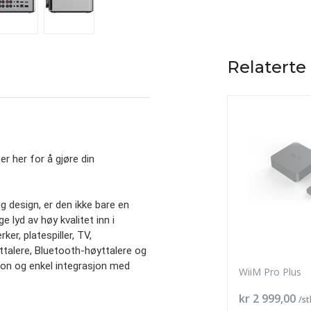
Relaterte
r her for å gjøre din
 design, er den ikke bare en
 lyd av høy kvalitet inn i
ker, platespiller, TV,
talere, Bluetooth-høyttalere og
jon og enkel integrasjon med
WiiM Pro Plus
Pris
kr 2 999,00
/st