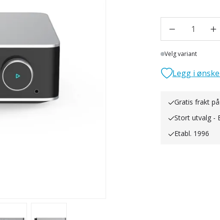
1
Lager
Velg variant
Legg i ønske
Gratis frakt på
Stort utvalg - 
Etabl. 1996