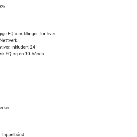
92k
ige EQ-innstillinger for hver
 Nettverk.
tiver, inkludert 24
fisk EQ og en 10-bånds
erker
 trippelbånd.