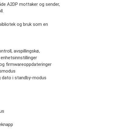
både A2DP mottaker og sender,
l.
ebibliotek og bruk som en
troll, avspillingskø,
 enhetsinnstillinger
 og firmwareoppdateringer
ngsmodus
 og dato i standby-modus
tus
seknapp