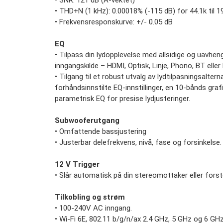
• SNR: 121 dB (A-vektet)
• THD+N (1 kHz): 0.00018% (-115 dB) for 44.1k til 1
• Frekvensresponskurve: +/- 0.05 dB
EQ
• Tilpass din lydopplevelse med allsidige og uavheng
inngangskilde – HDMI, Optisk, Linje, Phono, BT eller
• Tilgang til et robust utvalg av lydtilpasningsalterna
forhåndsinnstilte EQ-innstillinger, en 10-bånds gra
parametrisk EQ for presise lydjusteringer.
Subwooferutgang
• Omfattende bassjustering
• Justerbar delefrekvens, nivå, fase og forsinkelse.
12 V Trigger
• Slår automatisk på din stereomottaker eller forst
Tilkobling og strøm
• 100-240V AC inngang.
• Wi-Fi 6E, 802.11 b/g/n/ax 2.4 GHz, 5 GHz og 6 GHz