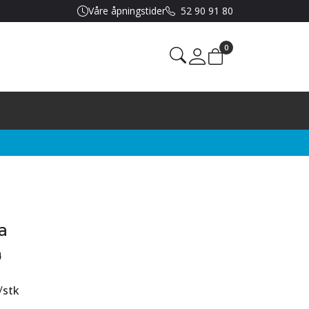
Våre åpningstider
52 90 91 80
0
Mine sider
a
4
/
stk