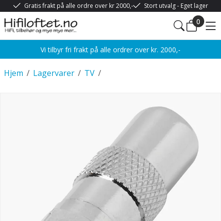
Gratis frakt på alle ordre over kr 2000,-
Stort utvalg - Eget lager
0
Vi tilbyr fri frakt på alle ordrer over kr. 2000,-
Hjem
/
Lagervarer
/
TV
/