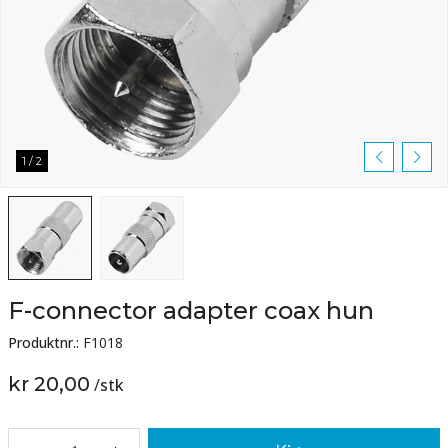
1
/
2
F-connector adapter coax hun
Produktnr.:
F1018
kr 20,00
/
stk