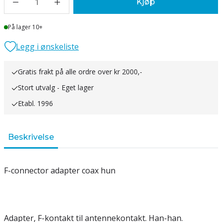
1
Kjøp
Lager
På lager 10+
Legg i ønskeliste
Gratis frakt på alle ordre over kr 2000,-
Stort utvalg - Eget lager
Etabl. 1996
Beskrivelse
F-connector adapter coax hun
Adapter, F-kontakt til antennekontakt. Han-han.