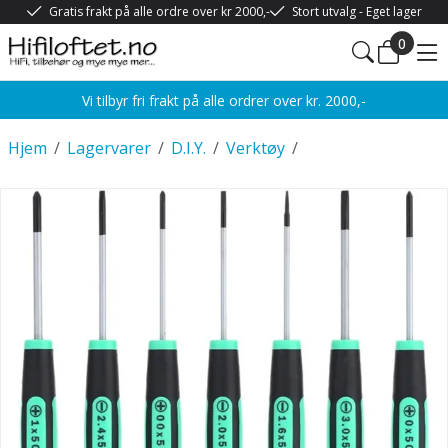
Gratis frakt på alle ordre over kr 2000,-
Stort utvalg - Eget lager
0
Vi tilbyr fri frakt på alle ordrer over kr. 2000,-
Hjem
/
Lagervarer
/
D.I.Y.
/
Verktøy
/