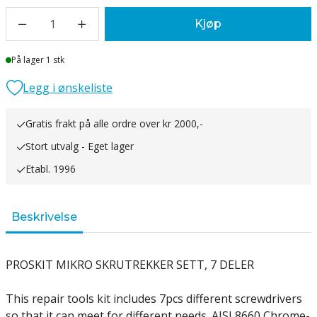
1
Kjøp
Lager
På lager 1 stk
Legg i ønskeliste
Gratis frakt på alle ordre over kr 2000,-
Stort utvalg - Eget lager
Etabl. 1996
Beskrivelse
PROSKIT MIKRO SKRUTREKKER SETT, 7 DELER
This repair tools kit includes 7pcs different screwdrivers
so that it can meet for different needs. AISI 8660 Chrome-