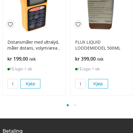
Distansmåler med ultralyd,
FLUX LIQUID
måler distans, volym/area,
LODDEMIDDEL 500ML
orange
Pris
Pris
kr 199,00
kr 399,00
/stk
/stk
På lager 1 stk
På lager 1 stk
Kjøp
Kjøp
Betaling