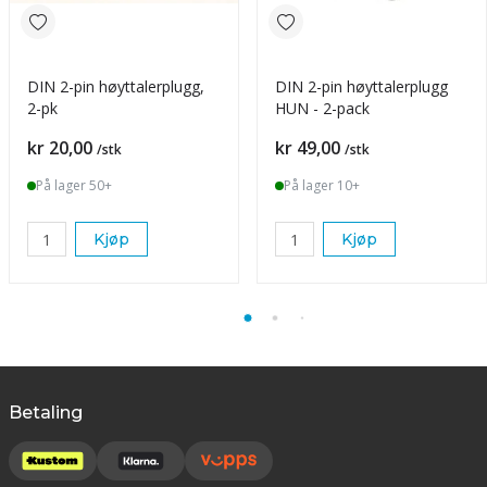
DIN 2-pin høyttalerplugg,
DIN 2-pin høyttalerplugg
2-pk
HUN - 2-pack
Pris
Pris
kr 20,00
kr 49,00
/stk
/stk
På lager 50+
På lager 10+
Kjøp
Kjøp
Betaling