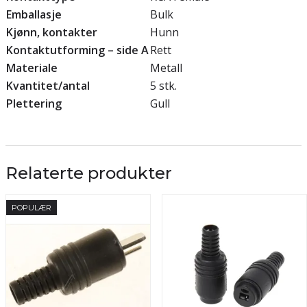
Emballasje
Bulk
Kjønn, kontakter
Hunn
Kontaktutforming – side A
Rett
Materiale
Metall
Kvantitet/antal
5 stk.
Plettering
Gull
Relaterte produkter
POPULÆR