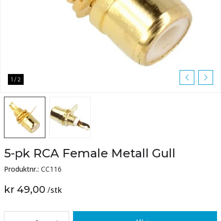
1
/
2
5-pk RCA Female Metall Gull
Produktnr.:
CC116
kr 49,00
/
stk