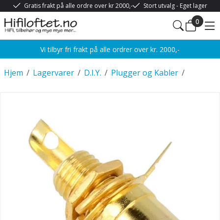
Gratis frakt på alle ordre over kr 2000,-
Stort utvalg - Eget lager
0
Vi tilbyr fri frakt på alle ordrer over kr. 2000,-
Hjem
/
Lagervarer
/
D.I.Y.
/
Plugger og Kabler
/