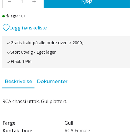
1
Kjøp
Lager
På lager 10+
Legg i ønskeliste
Gratis frakt på alle ordre over kr 2000,-
Stort utvalg - Eget lager
Etabl. 1996
Beskrivelse
Dokumenter
RCA chassi uttak. Gullplattert.
Farge
Gull
Kontakttype
RCA Female