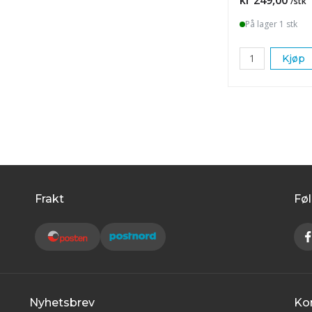
/stk
På lager 1 stk
Kjøp
Frakt
Føl
Nyhetsbrev
Ko