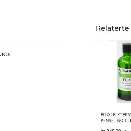
Relaterte
ANNOL
FLUXI FLYTEP
PENSEL NO-CL
FRI, 30ML
Pris
kr 249,00