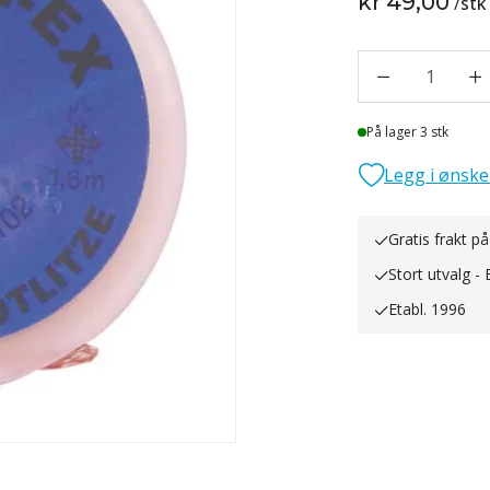
kr 49,00
/
stk
1
Lager
På lager 3 stk
Legg i ønske
Gratis frakt på
Stort utvalg - 
Etabl. 1996