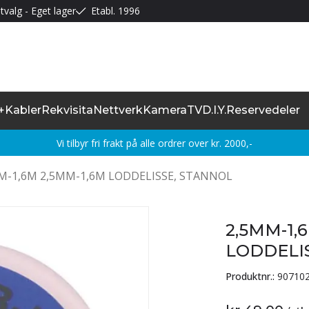
tvalg - Eget lager
Etabl. 1996
+
Kabler
Rekvisita
Nettverk
Kamera
TV
D.I.Y.
Reservedeler
Vi tilbyr fri frakt på alle ordrer over kr. 2000,-
M-1,6M 2,5MM-1,6M LODDELISSE, STANNOL
2,5MM-1,
LODDELI
Produktnr.:
90710