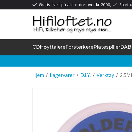
Gratis frakt på alle ordre over kr 2000,-
Stort u
CD
Høyttalere
Forsterkere
Platespiller
DAB
Hjem
/
Lagervarer
/
D.I.Y.
/
Verktøy
/
2,5M