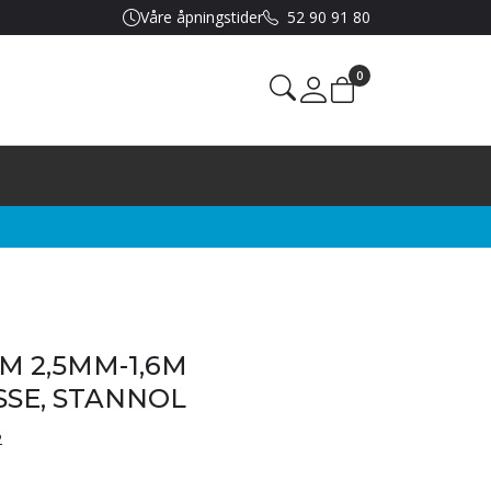
Våre åpningstider
52 90 91 80
0
Mine sider
6M 2,5MM-1,6M
SSE, STANNOL
2