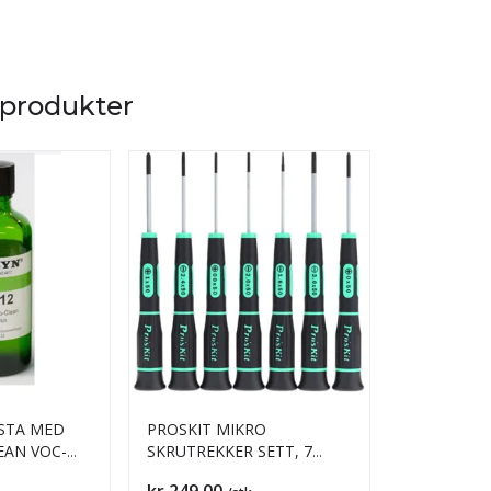
 produkter
ASTA MED
PROSKIT MIKRO
Verktøysett,
EAN VOC-
SKRUTREKKER SETT, 7
DELER
Pris
Pris
kr 249,00
kr 249,00