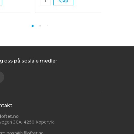
Kjøp
K
g oss på sosiale medier
ntakt
iloftet.no
vegen 30A, 4250 Kopervik
st:
post@hifiloftet.no