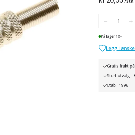
kr 20,00
/
stk
1
Lager
På lager 10+
Legg i ønske
Gratis frakt på
Stort utvalg - 
Etabl. 1996