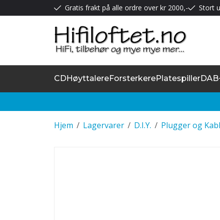
Gratis frakt på alle ordre over kr 2000,-
Stort u
CD
Høyttalere
Forsterkere
Platespiller
DAB
Hjem
/
Lagervarer
/
D.I.Y.
/
Plugger og Kab