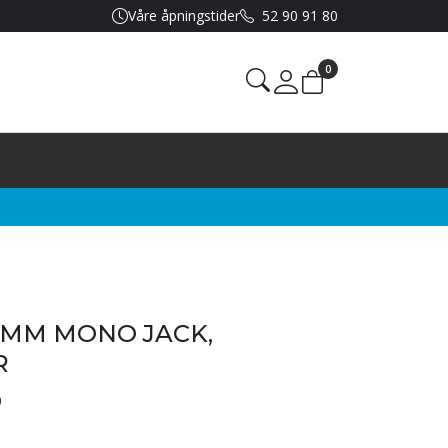
Våre åpningstider
52 90 91 80
0
Mine sider
.5MM MONO JACK,
R
0