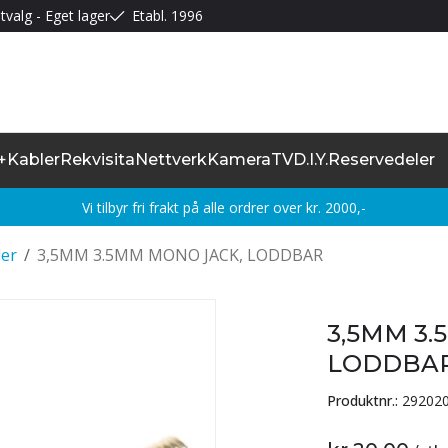
tvalg - Eget lager
Etabl. 1996
+
Kabler
Rekvisita
Nettverk
Kamera
TV
D.I.Y.
Reservedeler
Vi tilbyr fri frakt på alle ordrer over kr. 2000,-
ler
/
3,5MM 3.5MM MONO JACK, LODDBAR
3,5MM 3
LODDBA
Produktnr.:
29202