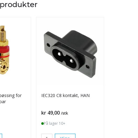
 produkter
øssing for
IEC320 C8 kontakt, HAN
Hunnkontak
par
skruetilkobl
Pris
Pris
kr 49,00
kr 79,00
/stk
/s
På lager 10+
På lager 2 s