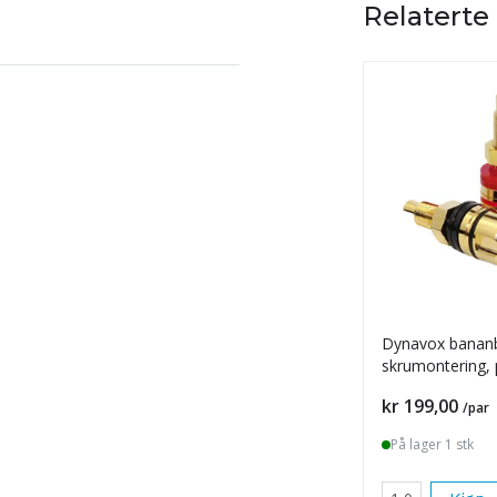
Relaterte
Dynavox bananb
skrumontering, 
Pris
kr 199,00
/par
På lager 1 stk