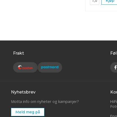
Kjøp
Frakt
Føl
Nyhetsbrev
Ko
Motta info om nyheter og kampanjer?
HiF
Fot
Meld meg på
Epo