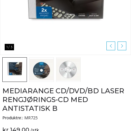
1
/
3
MEDIARANGE CD/DVD/BD LASER
RENGJØRINGS-CD MED
ANTISTATISK B
Produktnr.:
MR725
kr 149,00
/
stk