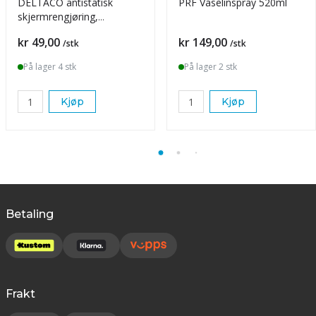
DELTACO antistatisk
PRF Vaselinspray 520ml
skjermrengjøring,
sprayflaske, 250ml
Pris
Pris
kr 49,00
kr 149,00
/stk
/stk
På lager 4 stk
På lager 2 stk
Kjøp
Kjøp
Betaling
Frakt