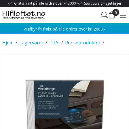
Gratis frakt på alle ordre over kr 2000,-
Stort utvalg - Eget lager
0
Vi tilbyr fri frakt på alle ordrer over kr. 2000,-
Hjem
/
Lagervarer
/
D.I.Y.
/
Renseprodukter
/